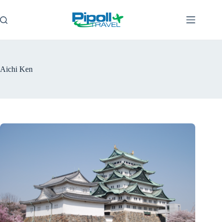
Pular
para
o
conteúdo
Aichi Ken