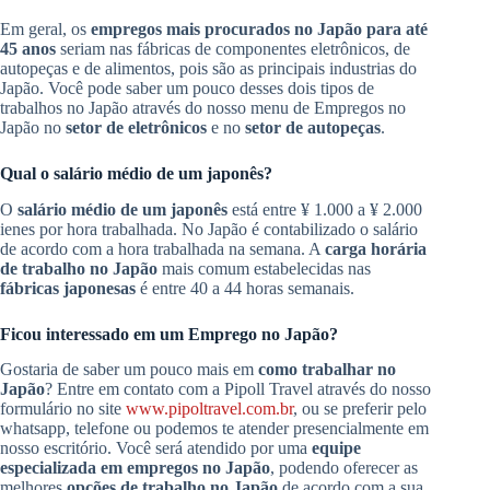
Em geral, os
empregos mais procurados no Japão para até
45 anos
seriam nas fábricas de componentes eletrônicos, de
autopeças e de alimentos, pois são as principais industrias do
Japão. Você pode saber um pouco desses dois tipos de
trabalhos no Japão através do nosso menu de Empregos no
Japão no
setor de eletrônicos
e no
setor de autopeças
.
Qual o salário médio de um japonês?
O
salário médio de um japonês
está entre ¥ 1.000 a ¥ 2.000
ienes por hora trabalhada. No Japão é contabilizado o salário
de acordo com a hora trabalhada na semana. A
carga horária
de trabalho no Japão
mais comum estabelecidas nas
fábricas japonesas
é entre 40 a 44 horas semanais.
Ficou interessado em um Emprego no Japão?
Gostaria de saber um pouco mais em
como trabalhar no
Japão
? Entre em contato com a Pipoll Travel através do nosso
formulário no site
www.pipoltravel.com.br
, ou se preferir pelo
whatsapp, telefone ou podemos te atender presencialmente em
nosso escritório. Você será atendido por uma
equipe
especializada em empregos no Japão
, podendo oferecer as
melhores
opções de trabalho no Japão
de acordo com a sua