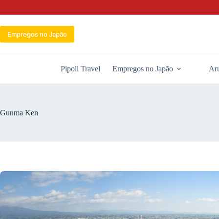
Pular
para
o
conteúdo
Empregos no Japão
Pipoll Travel
Empregos no Japão
Aru
Gunma Ken