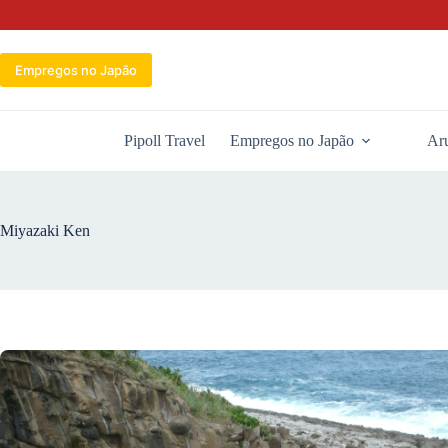
Pular
para
o
conteúdo
Empregos no Japão
Pipoll Travel
Empregos no Japão
Aru
Miyazaki Ken