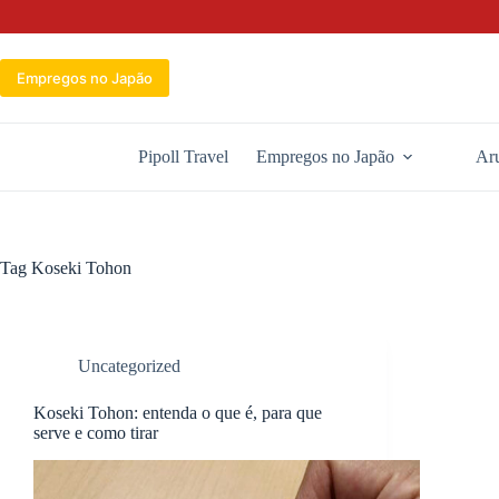
Pular
para
o
conteúdo
Empregos no Japão
Pipoll Travel
Empregos no Japão
Aru
Tag
Koseki Tohon
Uncategorized
Koseki Tohon: entenda o que é, para que
serve e como tirar