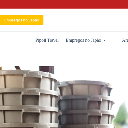
Pular
para
o
conteúdo
Empregos no Japão
Pipoll Travel
Empregos no Japão
Aru